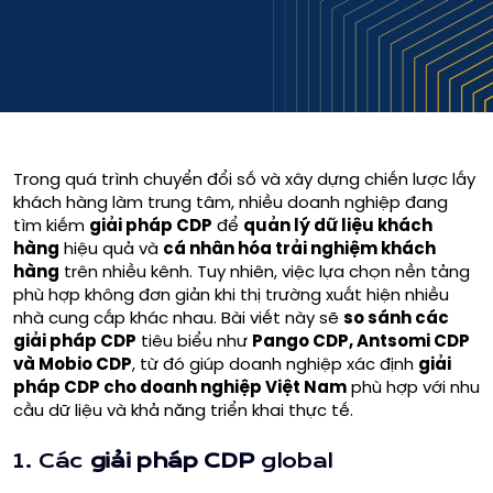
Trong quá trình chuyển đổi số và xây dựng chiến lược lấy
khách hàng làm trung tâm, nhiều doanh nghiệp đang
tìm kiếm
giải pháp CDP
để
quản lý dữ liệu khách
hàng
hiệu quả và
cá nhân hóa trải nghiệm khách
hàng
trên nhiều kênh. Tuy nhiên, việc lựa chọn nền tảng
phù hợp không đơn giản khi thị trường xuất hiện nhiều
nhà cung cấp khác nhau. Bài viết này sẽ
so sánh các
giải pháp CDP
tiêu biểu như
Pango CDP, Antsomi CDP
và Mobio CDP
, từ đó giúp doanh nghiệp xác định
giải
pháp CDP cho doanh nghiệp Việt Nam
phù hợp với nhu
cầu dữ liệu và khả năng triển khai thực tế.
1. Các
giải pháp CDP
global