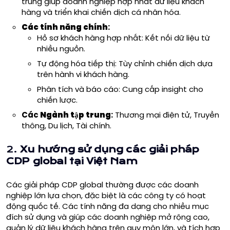
trung giúp doanh nghiệp hợp nhất dữ liệu khách
hàng và triển khai chiến dịch cá nhân hóa.
Các tính năng chính
:
Hồ sơ khách hàng hợp nhất: Kết nối dữ liệu từ
nhiều nguồn.
Tự động hóa tiếp thị: Tùy chỉnh chiến dịch dựa
trên hành vi khách hàng.
Phân tích và báo cáo: Cung cấp insight cho
chiến lược.
Các
Ngành tập trung
:
Thương mại điện tử, Truyền
thông, Du lịch, Tài chính.
2.
Xu hướng sử dụng các giải pháp
CDP global tại Việt Nam
Các giải pháp CDP global thường được các doanh
nghiệp lớn lựa chọn, đặc biệt là các công ty có hoạt
động quốc tế. Các tính năng đa dạng cho nhiều mục
đích sử dụng và giúp các doanh nghiệp mở rộng cao,
quản lý dữ liệu khách hàng trên quy môn lớn, và tích hợp