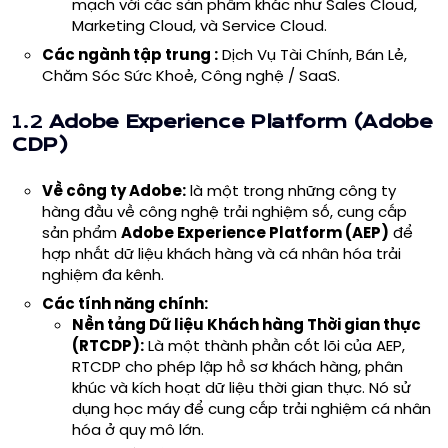
mạch với các sản phẩm khác như Sales Cloud,
Marketing Cloud, và Service Cloud.
Các ngành tập trung :
Dịch Vụ Tài Chính, Bán Lẻ,
Chăm Sóc Sức Khoẻ, Công nghệ / SaaS.
1.2
Adobe Experience Platform (Adobe
CDP)
Về công ty Adobe:
là một trong những công ty
hàng đầu về công nghệ trải nghiệm số, cung cấp
sản phẩm
Adobe Experience Platform (AEP)
để
hợp nhất dữ liệu khách hàng và cá nhân hóa trải
nghiệm đa kênh.
Các tính năng chính:
Nền tảng Dữ liệu Khách hàng Thời gian thực
(RTCDP)
:
Là một thành phần cốt lõi của AEP,
RTCDP cho phép lập hồ sơ khách hàng, phân
khúc và kích hoạt dữ liệu thời gian thực. Nó sử
dụng học máy để cung cấp trải nghiệm cá nhân
hóa ở quy mô lớn.