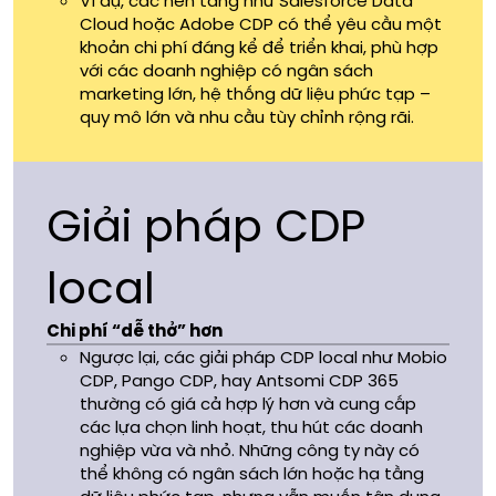
Ví dụ, các nền tảng như Salesforce Data
Cloud hoặc Adobe CDP có thể yêu cầu một
khoản chi phí đáng kể để triển khai, phù hợp
với các doanh nghiệp có ngân sách
marketing lớn, hệ thống dữ liệu phức tạp –
quy mô lớn và nhu cầu tùy chỉnh rộng rãi.
Giải pháp CDP
local
Chi phí “dễ thở” hơn
Ngược lại, các giải pháp CDP local như Mobio
CDP, Pango CDP, hay Antsomi CDP 365
thường có giá cả hợp lý hơn và cung cấp
các lựa chọn linh hoạt, thu hút các doanh
nghiệp vừa và nhỏ. Những công ty này có
thể không có ngân sách lớn hoặc hạ tầng