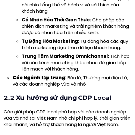
cái nhìn tổng thể về hành vi và sở thích của
khách hàng.
Cá Nhân Hóa Thời Gian Thực:
Cho phép các
chiến dịch marketing và trải nghiệm khách hàng
được cá nhân hóa trên nhiều kênh.
Tự Động Hóa Marketing:
Tự động hóa các quy
trình marketing dựa trên dữ liệu khách hàng.
Trung Tâm Marketing Omnichannel:
Tích hợp
với các kênh marketing khác nhau để giao tiếp
liền mạch với khách hàng.
Các
Ngành tập trung
:
Bán lẻ, Thương mại điện tử,
và các doanh nghiệp vừa và nhỏ
2.2
Xu hướng sử dụng CDP
Local
Các giải pháp CDP local phù hợp với các doanh nghiệp
vừa và nhỏ tại Việt Nam nhờ chi phí hợp lý, thời gian triển
khai nhanh, và hỗ trợ khách hàng là người Việt Nam.