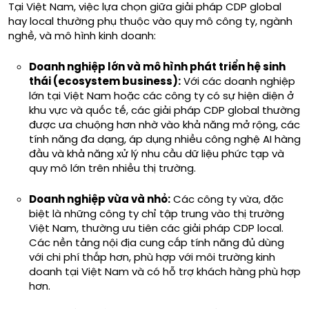
Tại Việt Nam, việc lựa chọn giữa giải pháp CDP global
hay local thường phụ thuộc vào quy mô công ty, ngành
nghề, và mô hình kinh doanh:
Doanh nghiệp lớn và mô hình phát triển hệ sinh
thái (ecosystem business):
Với các doanh nghiệp
lớn tại Việt Nam hoặc các công ty có sự hiện diện ở
khu vực và quốc tế, các giải pháp CDP global thường
được ưa chuộng hơn nhờ vào khả năng mở rộng, các
tính năng đa dạng, áp dụng nhiều công nghệ AI hàng
đầu và khả năng xử lý nhu cầu dữ liệu phức tạp và
quy mô lớn trên nhiều thị trường.
Doanh nghiệp vừa và nhỏ:
Các công ty vừa, đặc
biệt là những công ty chỉ tập trung vào thị trường
Việt Nam, thường ưu tiên các giải pháp CDP local.
Các nền tảng nội địa cung cấp tính năng đủ dùng
với chi phí thấp hơn, phù hợp với môi trường kinh
doanh tại Việt Nam và có hỗ trợ khách hàng phù hợp
hơn.