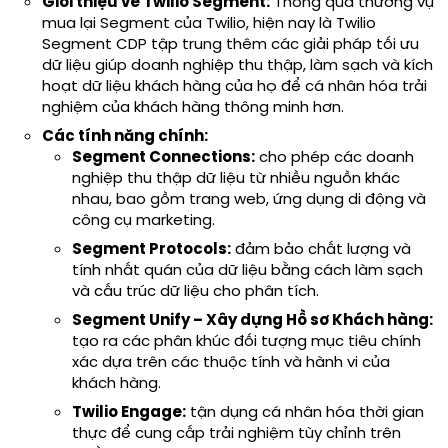
Giới thiệu về Twilio Segment:
Thông qua thương vụ
mua lại
Segment
của Twilio, hiện nay là
Twilio
Segment CDP
tập trung thêm các giải pháp tối ưu
dữ liệu giúp doanh nghiệp thu thập, làm sạch và kích
hoạt dữ liệu khách hàng của họ để cá nhân hóa trải
nghiệm của khách hàng thông minh hơn.
Các tính năng chính:
Segment Connections:
cho phép các doanh
nghiệp thu thập dữ liệu từ nhiều nguồn khác
nhau, bao gồm trang web, ứng dụng di động và
công cụ marketing.
Segment Protocols:
đảm bảo chất lượng và
tính nhất quán của dữ liệu bằng cách làm sạch
và cấu trúc dữ liệu cho phân tích.
Segment Unify – Xây dựng Hồ sơ Khách hàng:
tạo ra các phân khúc đối tượng mục tiêu chính
xác dựa trên các thuộc tính và hành vi của
khách hàng.
Twilio Engage:
tận dụng cá nhân hóa thời gian
thực để cung cấp trải nghiệm tùy chỉnh trên