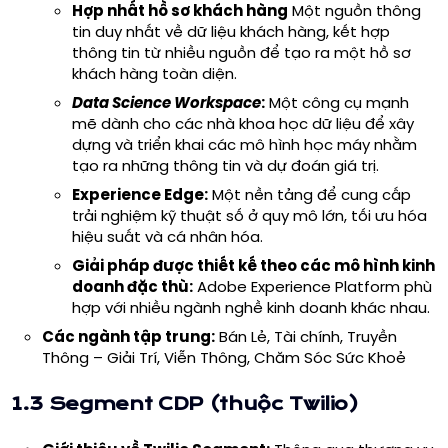
Hợp nhất hồ sơ khách hàng
Một nguồn thông
tin duy nhất về dữ liệu khách hàng, kết hợp
thông tin từ nhiều nguồn để tạo ra một hồ sơ
khách hàng toàn diện.
Data Science Workspace
:
Một công cụ mạnh
mẽ dành cho các nhà khoa học dữ liệu để xây
dựng và triển khai các mô hình học máy nhằm
tạo ra những thông tin và dự đoán giá trị.
Experience Edge:
Một nền tảng để cung cấp
trải nghiệm kỹ thuật số ở quy mô lớn, tối ưu hóa
hiệu suất và cá nhân hóa.
Giải pháp được thiết kế theo các mô hình kinh
doanh đặc thù:
Adobe Experience Platform phù
hợp với nhiều ngành nghề kinh doanh khác nhau.
Các ngành tập trung:
Bán Lẻ, Tài chính, Truyền
Thông – Giải Trí, Viễn Thông, Chăm Sóc Sức Khoẻ
1.3 Segment CDP (thuộc Twilio)