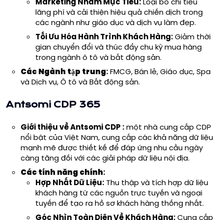
Marketing Nhắm Mục Tiêu:
Loại bỏ chi tiêu
lãng phí và cải thiện hiệu quả chiến dịch trong
các ngành như giáo dục và dịch vụ làm đẹp.
Tối Ưu Hóa Hành Trình Khách Hàng:
Giảm thời
gian chuyển đổi và thúc đẩy chu kỳ mua hàng
trong ngành ô tô và bất động sản.
Các
Ngành tập trung
:
FMCG, Bán lẻ, Giáo dục, Spa
và Dịch vụ, Ô tô và Bất động sản.
Antsomi CDP 365
Giới thiệu về
Antsomi CDP
:
một nhà cung cấp CDP
nổi bật của Việt Nam, cung cấp các khả năng dữ liệu
mạnh mẽ được thiết kế để đáp ứng nhu cầu ngày
càng tăng đối với các giải pháp dữ liệu nội địa.
Các tính năng chính
:
Hợp Nhất Dữ Liệu:
Thu thập và tích hợp dữ liệu
khách hàng từ các nguồn trực tuyến và ngoại
tuyến để tạo ra hồ sơ khách hàng thống nhất.
Góc Nhìn Toàn Diện Về Khách Hàng:
Cung cấp