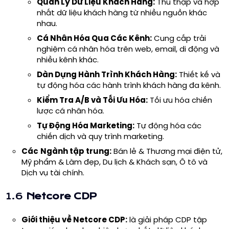
Quản Lý Dữ Liệu Khách Hàng:
Thu thập và hợp
nhất dữ liệu khách hàng từ nhiều nguồn khác
nhau.
Cá Nhân Hóa Qua Các Kênh:
Cung cấp trải
nghiệm cá nhân hóa trên web, email, di động và
nhiều kênh khác.
Dàn Dựng Hành Trình Khách Hàng:
Thiết kế và
tự động hóa các hành trình khách hàng đa kênh.
Kiểm Tra A/B và Tối Ưu Hóa:
Tối ưu hóa chiến
lược cá nhân hóa.
Tự Động Hóa Marketing:
Tự động hóa các
chiến dịch và quy trình marketing.
Các
Ngành tập trung:
Bán lẻ & Thương mại điện tử,
Mỹ phẩm & Làm đẹp, Du lịch & Khách sạn, Ô tô và
Dịch vụ tài chính.
1.6
Netcore CDP
Giới thiệu về
Netcore CDP
:
là giải pháp CDP tập