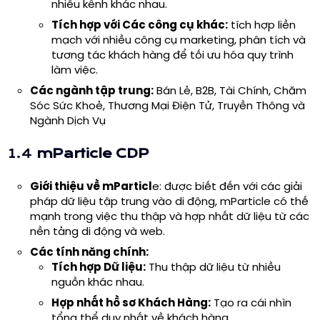
nhiều kênh khác nhau.
Tích hợp với Các công cụ khác:
tích hợp liền
mạch với nhiều công cụ marketing, phân tích và
tương tác khách hàng để tối ưu hóa quy trình
làm việc.
Các ngành tập trung:
Bán Lẻ, B2B, Tài Chính, Chăm
Sóc Sức Khoẻ, Thương Mại Điện Tử, Truyền Thông và
Ngành Dịch Vụ
1.4
mParticle CDP
Giới thiệu về mParticl
e: được biết đến với các giải
pháp dữ liệu tập trung vào di động,
mParticle
có thế
mạnh trong việc thu thập và hợp nhất dữ liệu từ các
nền tảng di động và web.
Các tính năng chính:
Tích hợp Dữ liệu:
Thu thập dữ liệu từ nhiều
nguồn khác nhau.
Hợp nhất hồ sơ Khách Hàng:
Tạo ra cái nhìn
tổng thể duy nhất về khách hàng