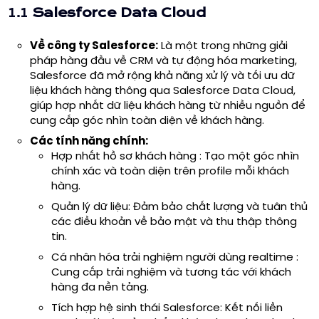
1.1
Salesforce Data Cloud
Về công ty Salesforce:
Là một trong những giải
pháp hàng đầu về CRM và tự động hóa marketing,
Salesforce đã mở rộng khả năng xử lý và tối ưu dữ
liệu khách hàng thông qua
Salesforce Data Cloud
,
giúp hợp nhất dữ liệu khách hàng từ nhiều nguồn để
cung cấp góc nhìn toàn diện về khách hàng.
Các tính năng chính:
Hợp nhất hồ sơ khách hàng : Tạo một góc nhìn
chính xác và toàn diện trên profile mỗi khách
hàng.
Quản lý dữ liệu: Đảm bảo chất lượng và tuân thủ
các điều khoản về bảo mật và thu thập thông
tin.
Cá nhân hóa trải nghiệm người dùng realtime :
Cung cấp trải nghiệm và tương tác với khách
hàng đa nền tảng.
Tích hợp hệ sinh thái Salesforce: Kết nối liền