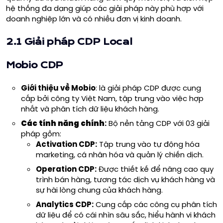
hệ thống đa dạng giúp các giải pháp này phù hợp với
doanh nghiệp lớn và có nhiều đơn vị kinh doanh.
2.1 Giải pháp CDP Local
Mobio CDP
Giới thiệu về
Mobio
: là giải pháp CDP được cung
cấp bởi công ty Việt Nam, tập trung vào việc hợp
nhất và phân tích dữ liệu khách hàng.
Các tính năng chính
:
Bộ nền tảng CDP với 03 giải
pháp gồm:
Activation CDP:
Tập trung vào tự động hóa
marketing, cá nhân hóa và quản lý chiến dịch.
Operation CDP:
Được thiết kế để nâng cao quy
trình bán hàng, tương tác dịch vụ khách hàng và
sự hài lòng chung của khách hàng.
Analytics CDP:
Cung cấp các công cụ phân tích
dữ liệu để có cái nhìn sâu sắc, hiểu hành vi khách