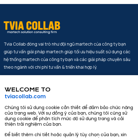
Tvia Collab đóng vai trò như đội ngũ martech của công ty bạn
giúp tư vấn giải pháp martech giúp tối ưu hiệu suất sử dụng các
hệ thống martech của công ty bạn và các giải pháp chuyên sâu
theo ngành với chi phí tư vấn & triển khai hợp lý.
Địa chỉ.
Tin Tức
Lầu 2, Work Labs Co-Working Space,
WELCOME TO
Đối tác
Số 6 Võ Văn Kiệt, Phường Sài Gòn,
tviacollab.com
thành phố Hồ Chí Minh
Về chúng tôi
Chúng tôi sử dụng cookie cần thiết để đảm bảo chức năng
Email.
Liên hệ
của trang web. Với sự đồng ý của bạn, chúng tôi cũng sử
contact@tviacollab.com
dụng cookie để phân tích mức độ sử dụng trang và cải
thiện trải nghiệm của bạn.
hang.tran@tviacollab.com
Để biết thêm chi tiết hoặc quản lý tùy chọn của bạn, xin
Số điện thoại.