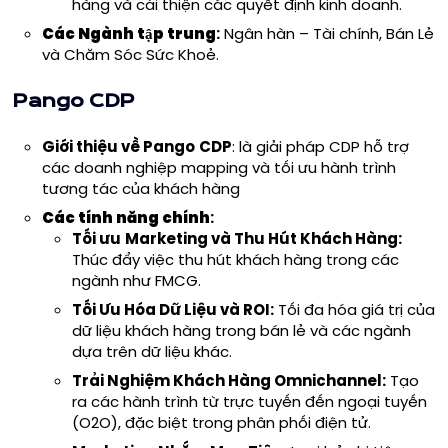
hàng và cải thiện các quyết định kinh doanh.
Các
Ngành tập trung
:
Ngân hàn – Tài chính, Bán Lẻ
và Chăm Sóc Sức Khoẻ.
Pango CDP
Giới thiệu về
Pango
CDP
: là giải pháp CDP hỗ trợ
các doanh nghiệp mapping và tối ưu hành trình
tương tác của khách hàng
Các tính năng chính
:
Tối ưu
Marketing và Thu Hút Khách Hàng:
Thúc đẩy việc thu hút khách hàng trong các
ngành như FMCG.
Tối Ưu Hóa Dữ Liệu và ROI:
Tối đa hóa giá trị của
dữ liệu khách hàng trong bán lẻ và các ngành
dựa trên dữ liệu khác.
Trải Nghiệm Khách Hàng Omnichannel:
Tạo
ra các hành trình từ trực tuyến đến ngoại tuyến
(O2O), đặc biệt trong phân phối điện tử.