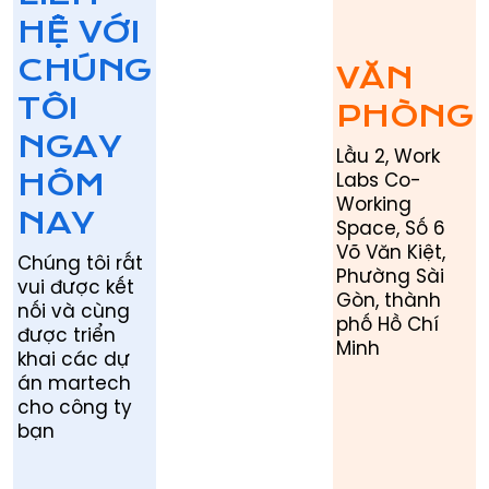
HỆ VỚI
CHÚNG
VĂN
TÔI
PHÒNG
NGAY
Lầu 2, Work
Labs Co-
HÔM
Working
NAY
Space, Số 6
Võ Văn Kiệt,
Chúng tôi rất
Phường Sài
vui được kết
Gòn, thành
nối và cùng
phố Hồ Chí
được triển
Minh
khai các dự
án martech
cho công ty
bạn