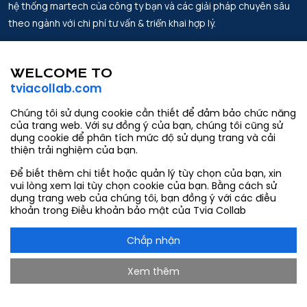
hệ thống martech của công ty bạn và các giải pháp chuyên sâu
theo ngành với chi phí tư vấn & triển khai hợp lý.
Địa chỉ.
Tin Tức
Lầu 2, Work Labs Co-Working Space,
WELCOME TO
Đối tác
Số 6 Võ Văn Kiệt, Phường Sài Gòn,
tviacollab.com
thành phố Hồ Chí Minh
Về chúng tôi
Chúng tôi sử dụng cookie cần thiết để đảm bảo chức năng
Email.
Liên hệ
của trang web. Với sự đồng ý của bạn, chúng tôi cũng sử
contact@tviacollab.com
dụng cookie để phân tích mức độ sử dụng trang và cải
thiện trải nghiệm của bạn.
hang.tran@tviacollab.com
Để biết thêm chi tiết hoặc quản lý tùy chọn của bạn, xin
Số điện thoại.
vui lòng xem lại tùy chọn cookie của bạn. Bằng cách sử
933403565
dụng trang web của chúng tôi, bạn đồng ý với các điều
khoản trong Điều khoản bảo mật của Tvia Collab
Chấp nhận
Xem thêm
@2026 Tvia Collab. All rights reserved