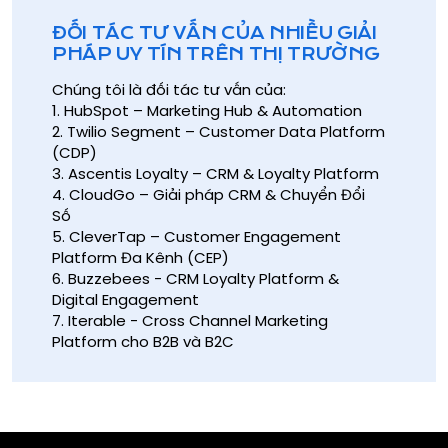
ĐỐI TÁC TƯ VẤN CỦA NHIỀU GIẢI
PHÁP UY TÍN TRÊN THỊ TRƯỜNG
Chúng tôi là đối tác tư vấn của:
1. HubSpot – Marketing Hub & Automation
2. Twilio Segment – Customer Data Platform
(CDP)
3. Ascentis Loyalty – CRM & Loyalty Platform
4. CloudGo – Giải pháp CRM & Chuyển Đổi
Số
5. CleverTap – Customer Engagement
Platform Đa Kênh (CEP)
6. Buzzebees - CRM Loyalty Platform &
Digital Engagement
7. Iterable - Cross Channel Marketing
Platform cho B2B và B2C