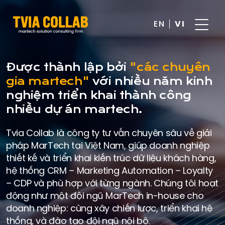
EN
VI
Được thành lập bởi
"các chuyên
gia martech"
với nhiều năm kinh
nghiệm triển khai thành công
nhiều dự án martech.
Tvia Collab là công ty tư vấn chuyên sâu về giải
pháp MarTech tại Việt Nam, giúp doanh nghiệp
thiết kế và triển khai kiến trúc dữ liệu khách hàng,
hệ thống CRM – Marketing Automation – Loyalty
– CDP và phù hợp với từng ngành. Chúng tôi hoạt
động như một đội ngũ MarTech in-house cho
doanh nghiệp: cùng xây chiến lược, triển khai hệ
thống, và đào tạo đội ngũ nội bộ.