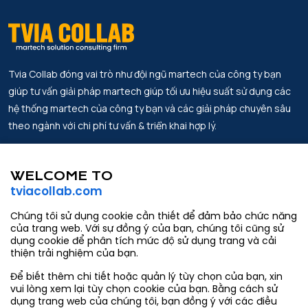
Tvia Collab đóng vai trò như đội ngũ martech của công ty bạn
giúp tư vấn giải pháp martech giúp tối ưu hiệu suất sử dụng các
hệ thống martech của công ty bạn và các giải pháp chuyên sâu
theo ngành với chi phí tư vấn & triển khai hợp lý.
Địa chỉ.
Tin Tức
Lầu 2, Work Labs Co-Working Space,
WELCOME TO
Đối tác
Số 6 Võ Văn Kiệt, Phường Sài Gòn,
tviacollab.com
thành phố Hồ Chí Minh
Về chúng tôi
Chúng tôi sử dụng cookie cần thiết để đảm bảo chức năng
Email.
Liên hệ
của trang web. Với sự đồng ý của bạn, chúng tôi cũng sử
contact@tviacollab.com
dụng cookie để phân tích mức độ sử dụng trang và cải
thiện trải nghiệm của bạn.
hang.tran@tviacollab.com
Để biết thêm chi tiết hoặc quản lý tùy chọn của bạn, xin
Số điện thoại.
vui lòng xem lại tùy chọn cookie của bạn. Bằng cách sử
933403565
dụng trang web của chúng tôi, bạn đồng ý với các điều