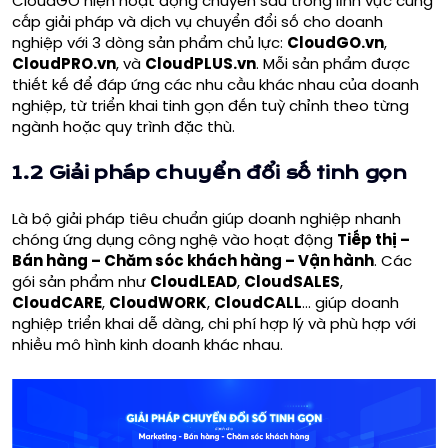
CloudGO hiện hoạt động chuyên sâu trong lĩnh vực cung
cấp giải pháp và dịch vụ chuyển đổi số cho doanh
nghiệp với 3 dòng sản phẩm chủ lực:
CloudGO.vn
,
CloudPRO.vn
, và
CloudPLUS.vn
. Mỗi sản phẩm được
thiết kế để đáp ứng các nhu cầu khác nhau của doanh
nghiệp, từ triển khai tinh gọn đến tuỳ chỉnh theo từng
ngành hoặc quy trình đặc thù.
1.2 Giải pháp chuyển đổi số tinh gọn
Là bộ giải pháp tiêu chuẩn giúp doanh nghiệp nhanh
chóng ứng dụng công nghệ vào hoạt động
Tiếp thị –
Bán hàng – Chăm sóc khách hàng – Vận hành
. Các
gói sản phẩm như
CloudLEAD
,
CloudSALES
,
CloudCARE
,
CloudWORK
,
CloudCALL
… giúp doanh
nghiệp triển khai dễ dàng, chi phí hợp lý và phù hợp với
nhiều mô hình kinh doanh khác nhau.