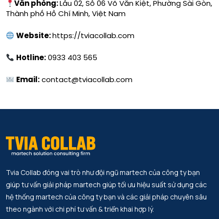
Văn phòng:
Lầu 02, Số 06 Võ Văn Kiệt, Phường Sài Gòn,
Thành phố Hồ Chí Minh, Việt Nam
Website:
https://tviacollab.com
Hotline:
0933 403 565
Email:
contact@tviacollab.com
Tvia Collab đóng vai trò như đội ngũ martech của công ty bạn
giúp tư vấn giải pháp martech giúp tối ưu hiệu suất sử dụng các
hệ thống martech của công ty bạn và các giải pháp chuyên sâu
theo ngành với chi phí tư vấn & triển khai hợp lý.