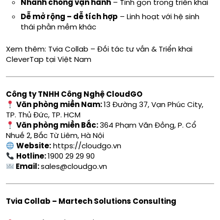
Nhanh chóng vận hành
– Tinh gọn trong triển khai
Dễ mở rộng – dễ tích hợp
– Linh hoạt với hệ sinh
thái phần mềm khác
Xem thêm:
Tvia Collab – Đối tác tư vấn & Triển khai
CleverTap tại Việt Nam
Công ty TNHH Công Nghệ CloudGO
Văn phòng miền Nam:
13 Đường 37, Vạn Phúc City,
TP. Thủ Đức, TP. HCM
Văn phòng miền Bắc:
364 Phạm Văn Đồng, P. Cổ
Nhuế 2, Bắc Từ Liêm, Hà Nội
Website:
https://cloudgo.vn
Hotline:
1900 29 29 90
Email:
sales@cloudgo.vn
Tvia Collab – Martech Solutions Consulting