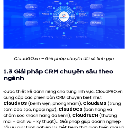
CloudGO.vn – Giải pháp chuyển đổi số tinh gọn
1.3 Giải pháp CRM chuyên sâu theo
ngành
Được thiết kế dành riêng cho từng lĩnh vực, CloudPRO.vn
cung cấp các phiên bản CRM chuyên biệt như:
CloudHOS
(bệnh viện, phòng khám),
CloudEMS
(trung
tâm đào tạo, ngoại ngữ),
CloudOCS
(bán hàng và
chăm sóc khách hàng đa kênh),
CloudTECH
(thương
mại – dịch vụ – kỹ thuật)… Giải pháp giúp doanh nghiệp
tối ưu quy trình nghiệp vụ, tiết kiệm thời gian triển khai và