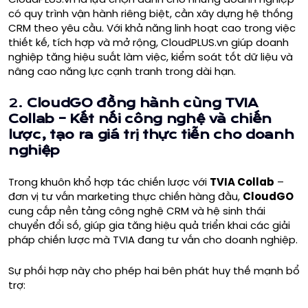
có quy trình vận hành riêng biệt, cần xây dựng hệ thống
CRM theo yêu cầu. Với khả năng linh hoạt cao trong việc
thiết kế, tích hợp và mở rộng, CloudPLUS.vn giúp doanh
nghiệp tăng hiệu suất làm việc, kiểm soát tốt dữ liệu và
nâng cao năng lực cạnh tranh trong dài hạn.
2.
CloudGO đồng hành cùng TVIA
Collab – Kết nối công nghệ và chiến
lược, tạo ra giá trị thực tiễn cho doanh
nghiệp
Trong khuôn khổ hợp tác chiến lược với
TVIA Collab
–
đơn vị tư vấn marketing thực chiến hàng đầu,
CloudGO
cung cấp nền tảng công nghệ CRM và hệ sinh thái
chuyển đổi số, giúp gia tăng hiệu quả triển khai các giải
pháp chiến lược mà TVIA đang tư vấn cho doanh nghiệp.
Sự phối hợp này cho phép hai bên phát huy thế mạnh bổ
trợ: