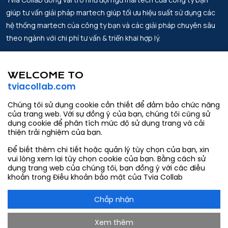
giúp tư vấn giải pháp martech giúp tối ưu hiệu suất sử dụng các
hệ thống martech của công ty bạn và các giải pháp chuyên sâu
theo ngành với chi phí tư vấn & triển khai hợp lý.
Địa chỉ.
Tin Tức
Lầu 2, Work Labs Co-Working Space,
WELCOME TO
Đối tác
Số 6 Võ Văn Kiệt, Phường Sài Gòn,
tviacollab.com
thành phố Hồ Chí Minh
Về chúng tôi
Chúng tôi sử dụng cookie cần thiết để đảm bảo chức năng
Email.
Liên hệ
của trang web. Với sự đồng ý của bạn, chúng tôi cũng sử
contact@tviacollab.com
dụng cookie để phân tích mức độ sử dụng trang và cải
thiện trải nghiệm của bạn.
hang.tran@tviacollab.com
Để biết thêm chi tiết hoặc quản lý tùy chọn của bạn, xin
Số điện thoại.
vui lòng xem lại tùy chọn cookie của bạn. Bằng cách sử
933403565
dụng trang web của chúng tôi, bạn đồng ý với các điều
khoản trong Điều khoản bảo mật của Tvia Collab
Chấp nhận
Xem thêm