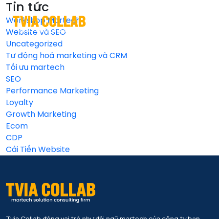
Tin tức
Workshop Martech
EN
VI
Website và SEO
Uncategorized
Tư động hoá marketing và CRM
Tối ưu martech
SEO
Performance Marketing
Loyalty
Growth Marketing
Ecom
CDP
Cải Tiến Website
Tvia Collab đóng vai trò như đội ngũ martech của công ty bạn