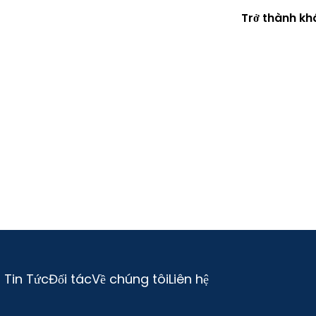
Trở thành k
Dịch vụ
Chuyên môn
Chương trình
D
Tin Tức
Đối tác
Về chúng tôi
Liên hệ