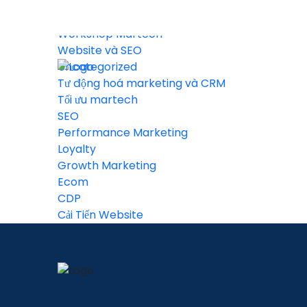
Tin tức
Workshop Martech
Website và SEO
Uncategorized
Tư động hoá marketing và CRM
Tối ưu martech
SEO
Performance Marketing
Loyalty
Growth Marketing
Ecom
CDP
Cải Tiến Website