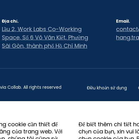
Địa chỉ.
Email.
Lầu 2, Work Labs Co-Working
contact
Space, Số 6 Võ Văn Kiệt, Phường
hang.tr
Sài Gòn, thành phố Hồ Chí Minh
ia Collab. All rights reserved
Điều khoản sử dụng
ng cookie cần thiết để
Để biết thêm chi tiết h
ăng của trang web. Với
chọn của bạn, xin vui l
ạn, chúng tôi cũng sử
chọn cookie của bạn. 