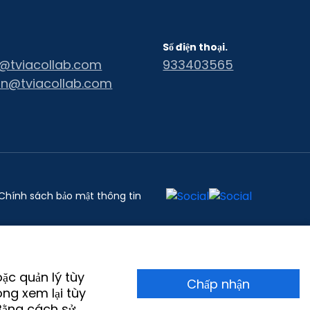
Số điện thoại.
@tviacollab.com
933403565
an@tviacollab.com
Chính sách bảo mật thông tin
oặc quản lý tùy
Chấp nhận
òng xem lại tùy
Bằng cách sử