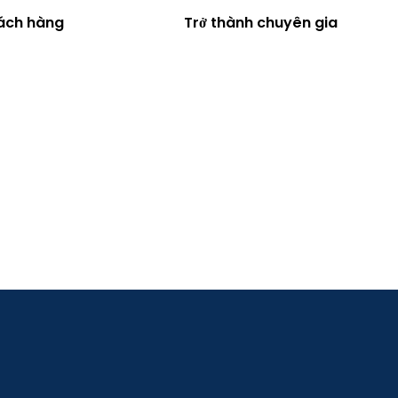
hách hàng
Trở thành chuyên gia
EN
VI
ự án
Đối tác
Tin Tức
Về chúng tôi
Liên hệ