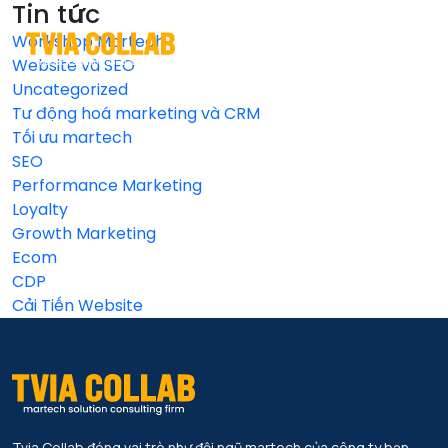
Tin tức
Workshop Martech
EN
VI
Website và SEO
Uncategorized
Tư động hoá marketing và CRM
Tối ưu martech
SEO
Performance Marketing
Loyalty
Growth Marketing
Ecom
CDP
Cải Tiến Website
Tvia Collab đóng vai trò như đội ngũ martech của công ty bạn