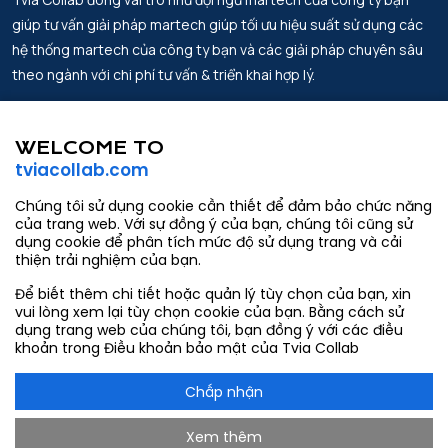
giúp tư vấn giải pháp martech giúp tối ưu hiệu suất sử dụng các
hệ thống martech của công ty bạn và các giải pháp chuyên sâu
theo ngành với chi phí tư vấn & triển khai hợp lý.
Địa chỉ.
Tin Tức
Lầu 2, Work Labs Co-Working Space,
WELCOME TO
Đối tác
Số 6 Võ Văn Kiệt, Phường Sài Gòn,
tviacollab.com
thành phố Hồ Chí Minh
Về chúng tôi
Chúng tôi sử dụng cookie cần thiết để đảm bảo chức năng
Email.
Liên hệ
của trang web. Với sự đồng ý của bạn, chúng tôi cũng sử
contact@tviacollab.com
dụng cookie để phân tích mức độ sử dụng trang và cải
thiện trải nghiệm của bạn.
hang.tran@tviacollab.com
Để biết thêm chi tiết hoặc quản lý tùy chọn của bạn, xin
Số điện thoại.
vui lòng xem lại tùy chọn cookie của bạn. Bằng cách sử
933403565
dụng trang web của chúng tôi, bạn đồng ý với các điều
khoản trong Điều khoản bảo mật của Tvia Collab
Chấp nhận
Xem thêm