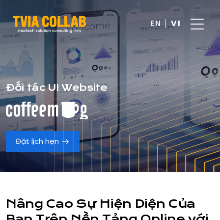
EN
VI
Đối tác UI Website
Đặt lịch hẹn
Nâng Cao Sự Hiện Diện Của
Bạn Trên Nền Tảng Online với