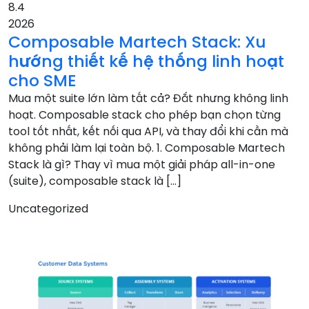
8.4
2026
Composable Martech Stack: Xu
hướng thiết kế hệ thống linh hoạt
cho SME
Mua một suite lớn làm tất cả? Đắt nhưng không linh
hoạt. Composable stack cho phép bạn chọn từng
tool tốt nhất, kết nối qua API, và thay đổi khi cần mà
không phải làm lại toàn bộ. 1. Composable Martech
Stack là gì? Thay vì mua một giải pháp all-in-one
(suite), composable stack là […]
Uncategorized