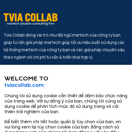
Tvia Collab đóng vai trò như đội ngũ martech của công ty bạn
giúp tư vấn giải pháp martech giúp tối ưu hiệu suất sử dụng các
hệ thống martech của công ty bạn và các giải pháp chuyên sâu
theo ngành với chi phí tư vấn & triển khai hợp lý.
Địa chỉ.
Tin Tức
Lầu 2, Work Labs Co-Working Space,
WELCOME TO
Đối tác
Số 6 Võ Văn Kiệt, Phường Sài Gòn,
tviacollab.com
thành phố Hồ Chí Minh
Về chúng tôi
Chúng tôi sử dụng cookie cần thiết để đảm bảo chức năng
Email.
Liên hệ
của trang web. Với sự đồng ý của bạn, chúng tôi cũng sử
contact@tviacollab.com
dụng cookie để phân tích mức độ sử dụng trang và cải
thiện trải nghiệm của bạn.
hang.tran@tviacollab.com
Để biết thêm chi tiết hoặc quản lý tùy chọn của bạn, xin
Số điện thoại.
vui lòng xem lại tùy chọn cookie của bạn. Bằng cách sử
933403565