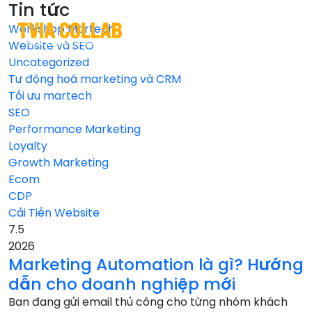
Tin tức
Workshop Martech
EN
VI
Website và SEO
Uncategorized
Tư động hoá marketing và CRM
Tối ưu martech
SEO
Performance Marketing
Loyalty
Growth Marketing
Ecom
CDP
Cải Tiến Website
7.5
2026
Marketing Automation là gì? Hướng
dẫn cho doanh nghiệp mới
Bạn đang gửi email thủ công cho từng nhóm khách